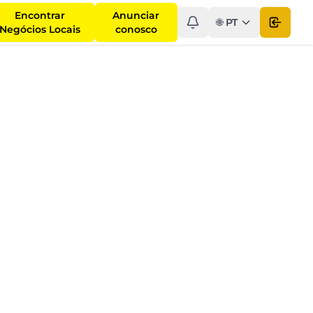
Encontrar
Anunciar
🌐
PT
Open 
Negócios Locais
conosco